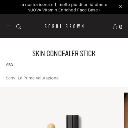
La nostra icona n.1, molto più di un idratante.
NUOVA Vitamin Enriched Face Base+
0
Skin Concealer Stick
VISO
Scrivi La Prima Valutazione