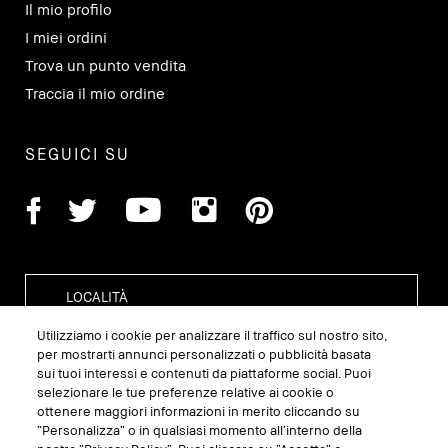
Il mio profilo
I miei ordini
Trova un punto vendita
Traccia il mio ordine
SEGUICI SU
Utilizziamo i cookie per analizzare il traffico sul nostro sito,
per mostrarti annunci personalizzati o pubblicità basata
sui tuoi interessi e contenuti da piattaforme social. Puoi
GESTISCI I COOKIE DEL SITO
selezionare le tue preferenze relative ai cookie o
ottenere maggiori informazioni in merito cliccando su
TERMINI E CONDIZIONI
“Personalizza” o in qualsiasi momento all’interno della