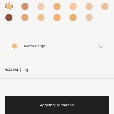
Warm Beige
€44.00
|
3g
Aggiungi al carrello