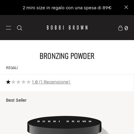
2 mini size in regalo con una spesa di 89€
0
Bronzing Powder
REGALI
1.0
1 Recensione
Best Seller