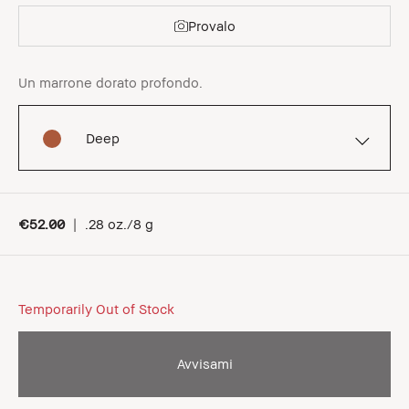
Provalo
Un marrone dorato profondo.
Deep
€52.00
|
.28 oz./8 g
Temporarily Out of Stock
Avvisami