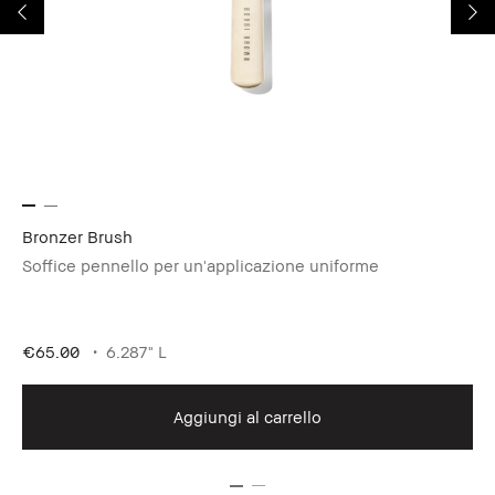
Bronzer Brush
Lo
Soffice pennello per un'applicazione uniforme
Il
€4
€65.00
6.287" L
Aggiungi al carrello