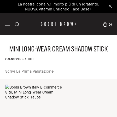
La nostra icona n.1, molto più di un idratante.
NUOVA Vitamin Enriched Face Base+
0
Mini Long-Wear Cream Shadow Stick
CAMPIONI GRATUITI
Scrivi La Prima Valutazione