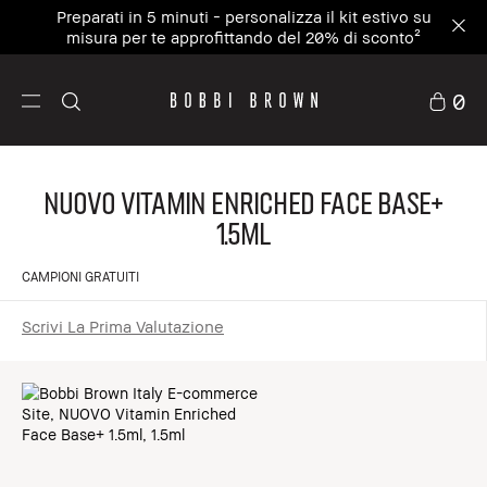
Preparati in 5 minuti - personalizza il kit estivo su
misura per te approfittando del 20% di sconto²
0
NUOVO Vitamin Enriched Face Base+
1.5ml
CAMPIONI GRATUITI
Scrivi La Prima Valutazione