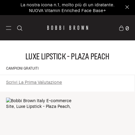
La nostra icona n.1, molto più di un idratante.
NUOVA Vitamin Enriched Face Base+
0
Luxe Lipstick - Plaza Peach
CAMPIONI GRATUITI
Scrivi La Prima Valutazione