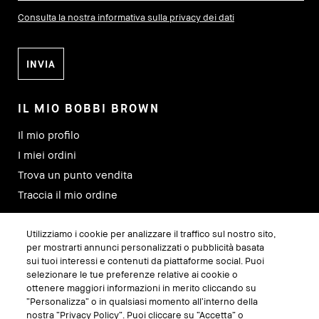
Consulta la nostra informativa sulla privacy dei dati
IL MIO BOBBI BROWN
Il mio profilo
I miei ordini
Trova un punto vendita
Traccia il mio ordine
Utilizziamo i cookie per analizzare il traffico sul nostro sito,
SEGUICI SU
per mostrarti annunci personalizzati o pubblicità basata
sui tuoi interessi e contenuti da piattaforme social. Puoi
selezionare le tue preferenze relative ai cookie o
ottenere maggiori informazioni in merito cliccando su
“Personalizza” o in qualsiasi momento all’interno della
nostra “Privacy Policy”. Puoi cliccare su “Accetta” o