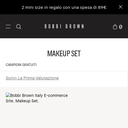
2 mini size in regalo con una spesa di 89€
0
Makeup Set
CAMPIONI GRATUITI
Scrivi La Prima Valutazione