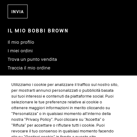
IL MIO BOBBI BROWN
Il mio profilo
I miei ordini
Trova un punto vendita
Traccia il mio ordine
Utilizziamo i cookie per analizzare il traffico sul nostro sito,
SEGUICI SU
per mostrarti annunci personalizzati o pubblicità basata
sui tuoi interessi e contenuti da piattaforme social. Puoi
selezionare le tue preferenze relative ai cookie o
ottenere maggiori informazioni in merito cliccando su
“Personalizza” o in qualsiasi momento all’interno della
nostra “Privacy Policy”. Puoi cliccare su “Accetta” o
“Rifiuta” per accettare o rifiutare tutti i cookie. Puoi
revocare il tuo consenso in qualsiasi momento facendo
clic su “Gestisci cookie” in fondo a questo sito.