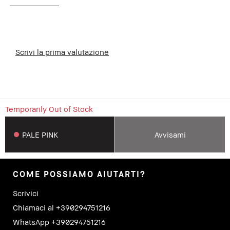
Scrivi la prima valutazione
Temporarily Out of Stock
PALE PINK
Avvisami
COME POSSIAMO AIUTARTI?
Scrivici
Chiamaci al +390294751216
WhatsApp +390294751216