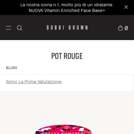
La nostra icona n.1, molto più di un idratante.
NUOVA Vitamin Enriched Face Base+
0
POT ROUGE
BLUSH
Scrivi La Prima Valutazione