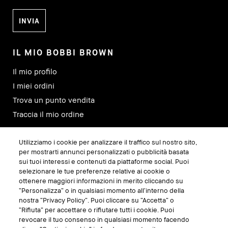
IL MIO BOBBI BROWN
Il mio profilo
I miei ordini
Trova un punto vendita
Traccia il mio ordine
Utilizziamo i cookie per analizzare il traffico sul nostro sito,
SEGUICI SU
per mostrarti annunci personalizzati o pubblicità basata
sui tuoi interessi e contenuti da piattaforme social. Puoi
selezionare le tue preferenze relative ai cookie o
ottenere maggiori informazioni in merito cliccando su
“Personalizza” o in qualsiasi momento all’interno della
nostra “Privacy Policy”. Puoi cliccare su “Accetta” o
“Rifiuta” per accettare o rifiutare tutti i cookie. Puoi
revocare il tuo consenso in qualsiasi momento facendo