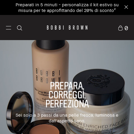
Preparati in 5 minuti - personalizza il kit estivo su
misura per te approfittando del 20% di sconto²
0
PREPARA,
CORREGGI,
PERFEZIONA
Sei solo a 3 passi da una pelle fresca, luminosa e
dall'aspetto sano.