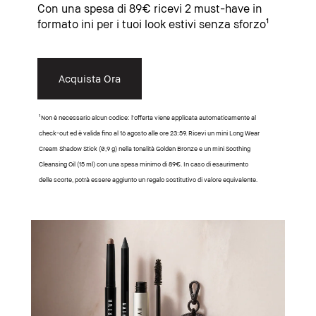
Con una spesa di 89€ ricevi 2 must-have in
formato ini per i tuoi look estivi senza sforzo¹
Acquista Ora
¹Non è necessario alcun codice: l'offerta viene applicata automaticamente al
check-out ed è valida fino al 16 agosto alle ore 23:59. Ricevi un mini Long Wear
Cream Shadow Stick (0,9 g) nella tonalità Golden Bronze e un mini Soothing
Cleansing Oil (15 ml) con una spesa minimo di 89€. In caso di esaurimento
delle scorte, potrà essere aggiunto un regalo sostitutivo di valore equivalente.