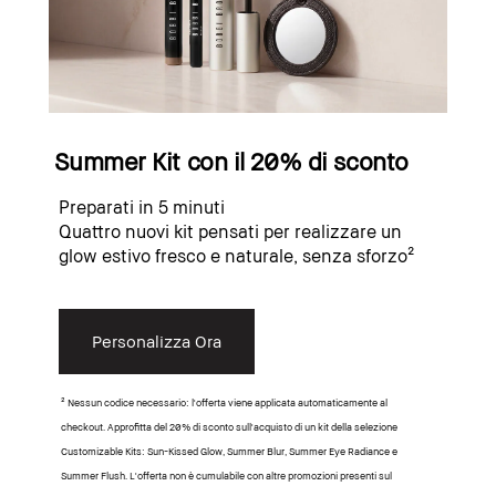
Summer Kit con il 20% di sconto
Preparati in 5 minuti
Quattro nuovi kit pensati per realizzare un
glow estivo fresco e naturale, senza sforzo²
Personalizza Ora
² Nessun codice necessario: l'offerta viene applicata automaticamente al
checkout. Approfitta del 20% di sconto sull'acquisto di un kit della selezione
Customizable Kits: Sun-Kissed Glow, Summer Blur, Summer Eye Radiance e
Summer Flush. L'offerta non è cumulabile con altre promozioni presenti sul