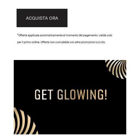
ACQUISTA ORA
4
Offerta applicata automaticamente al momento del pagamento, valida solo
per il primo ordine. Offerta non cumulabile con altre promozioni sul sito.