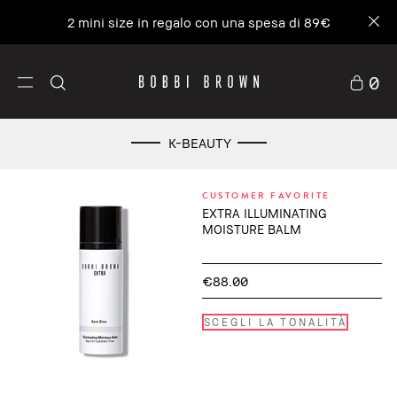
2 mini size in regalo con una spesa di 89€
0
K-BEAUTY
CUSTOMER FAVORITE
EXTRA ILLUMINATING
MOISTURE BALM
€88.00
SCEGLI LA TONALITÀ