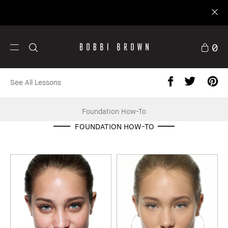
0
See All Lessons
Foundation How-To
FOUNDATION HOW-TO
Skincare
Set 