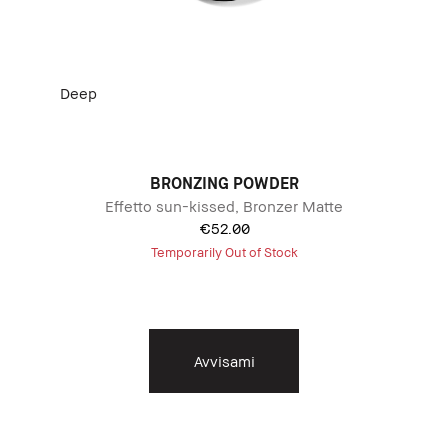
Deep
An
BRONZING POWDER
rme
Effetto sun-kissed, Bronzer Matte
€52.00
Temporarily Out of Stock
Avvisami