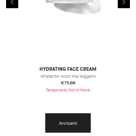
HYDRATING FACE CREAM
nto
Idratante ricco ma leggero
Cr
€79.00
Temporarily Out of Stock
Avvisami