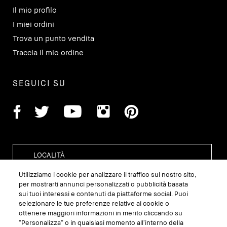
Il mio profilo
I miei ordini
Trova un punto vendita
Traccia il mio ordine
SEGUICI SU
Utilizziamo i cookie per analizzare il traffico sul nostro sito,
per mostrarti annunci personalizzati o pubblicità basata
sui tuoi interessi e contenuti da piattaforme social. Puoi
GESTISCI I COOKIE DEL SITO
selezionare le tue preferenze relative ai cookie o
ottenere maggiori informazioni in merito cliccando su
TERMINI E CONDIZIONI
“Personalizza” o in qualsiasi momento all’interno della