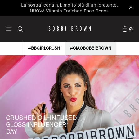
La nostra icona n.1, molto più di un idratante.
NUOVA Vitamin Enriched Face Base+
0
#BBGIRLCRUSH
#CIAOBOBBIBROWN
CRUSHED OIL-INFUSED
GLOSS INFLUENCER
DAY