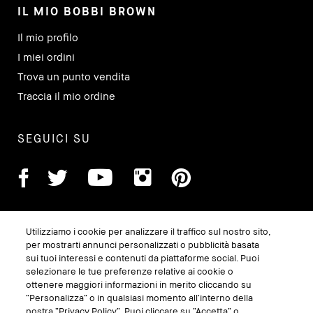
IL MIO BOBBI BROWN
Il mio profilo
I miei ordini
Trova un punto vendita
Traccia il mio ordine
SEGUICI SU
Utilizziamo i cookie per analizzare il traffico sul nostro sito,
per mostrarti annunci personalizzati o pubblicità basata
sui tuoi interessi e contenuti da piattaforme social. Puoi
selezionare le tue preferenze relative ai cookie o
ottenere maggiori informazioni in merito cliccando su
“Personalizza” o in qualsiasi momento all’interno della
GESTISCI I COOKIE DEL SITO
nostra “Privacy Policy”. Puoi cliccare su “Accetta” o