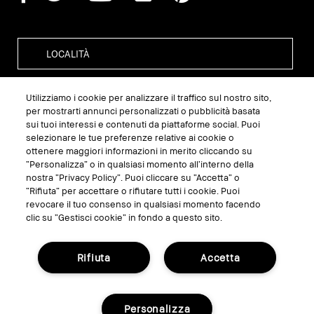
Utilizziamo i cookie per analizzare il traffico sul nostro sito,
per mostrarti annunci personalizzati o pubblicità basata
GESTISCI I COOKIE DEL SITO
sui tuoi interessi e contenuti da piattaforme social. Puoi
selezionare le tue preferenze relative ai cookie o
TERMINI E CONDIZIONI
ottenere maggiori informazioni in merito cliccando su
INFORMATIVA SULLA PRIVACY
“Personalizza” o in qualsiasi momento all’interno della
nostra “Privacy Policy”. Puoi cliccare su “Accetta” o
REGOLAMENTO PROMO
“Rifiuta” per accettare o rifiutare tutti i cookie. Puoi
revocare il tuo consenso in qualsiasi momento facendo
clic su “Gestisci cookie” in fondo a questo sito.
RICICLA I TUOI PRODOTTI
Rifiuta
Accetta
© Bobbi Brown Professional Cosmetics, Inc.
Tutti i diritti riservati.
Personalizza