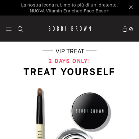
La nostra icona n.1, molto più di un idratante.
NUOVA Vitamin Enriched Face Base+
0
VIP TREAT
2 DAYS ONLY!
TREAT YOURSELF