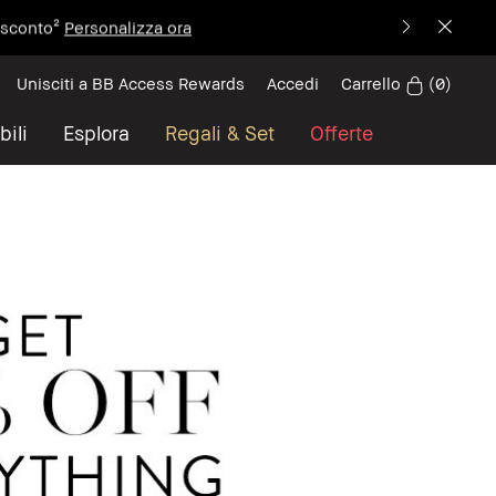
i sconto²
Personalizza ora
Carrello
(
0
)
Unisciti a BB Access Rewards
Accedi
bili
Esplora
Regali & Set
Offerte