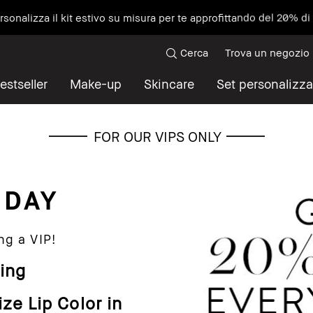
ersonalizza il kit estivo su misura per te approfittando del 20% d
Cerca
Trova un negozio
estseller
Make-up
Skincare
Set personalizza
FOR OUR VIPS ONLY
NDAY
ng a VIP!
ing
size Lip Color in