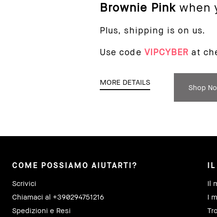
Brownie Pink
when 
Plus, shipping is on us.
Use code
VIPCYBER
at ch
MORE DETAILS
Shop N
COME POSSIAMO AIUTARTI?
I
Scrivici
Il 
Chiamaci al +390294751216
I m
Spedizioni e Resi
Tr