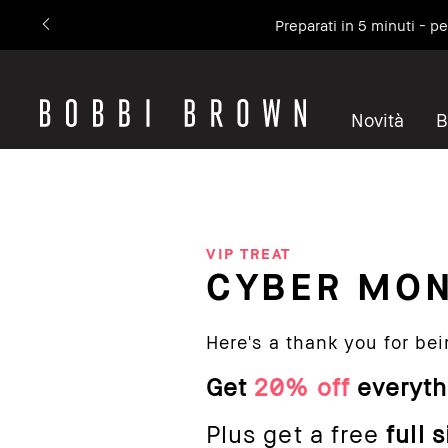
Preparati in 5 minuti - p
Novità
B
VIP TREAT
CYBER MO
Here's a thank you for bei
Get
20% off
everyth
Plus get a free
full 