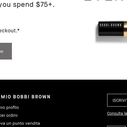
you spend $75+.
eckout.*
ow
L MIO BOBBI BROWN
mio profilo
Consulta la
iei ordini
ova un punto vendita