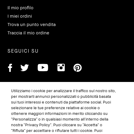
Il mio profilo
I miei ordini
Trova un punto vendita
Traccia il mio ordine
SEGUICI SU
Utilizziamo i cookie per analizzare il traffico sul nostro sito,
per mostrarti annunci personalizzati o pubblicità basata
sui tuoi interessi e contenuti da piattaforme social. Puoi
selezionare le tue preferenze relative ai cookie o
ottenere maggiori informazioni in merito cliccando su
“Personalizza” o in qualsiasi momento all’interno della
GESTISCI I COOKIE DEL SITO
nostra “Privacy Policy”. Puoi cliccare su “Accetta” o
“Rifiuta” per accettare o rifiutare tutti i cookie. Puoi
TERMINI E CONDIZIONI