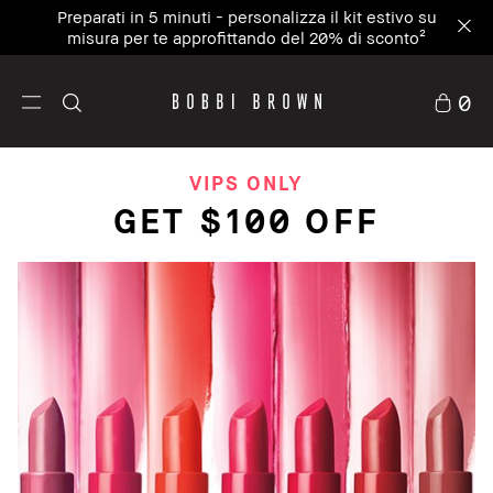
Preparati in 5 minuti - personalizza il kit estivo su
misura per te approfittando del 20% di sconto²
0
VIPS ONLY
GET $100 OFF