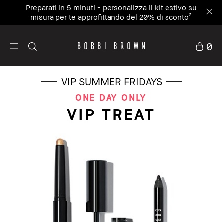
Preparati in 5 minuti - personalizza il kit estivo su
misura per te approfittando del 20% di sconto²
0
VIP SUMMER FRIDAYS
ONE DAY ONLY
VIP TREAT