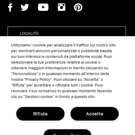
Utilizziamo i cookie per analizzare il traffico sul nostro sito,
per mostrarti annunci personalizzati o pubblicità basata
sui tuoi interessi e contenuti da piattaforme social. Puoi
GESTISCI I COOKIE DEL SITO
selezionare le tue preferenze relative ai cookie o
ottenere maggiori informazioni in merito cliccando su
TERMINI E CONDIZIONI
“Personalizza” o in qualsiasi momento all’interno della
nostra “Privacy Policy”. Puoi cliccare su “Accetta” o
INFORMATIVA SULLA PRIVACY
“Rifiuta” per accettare o rifiutare tutti i cookie. Puoi
REGOLAMENTO PROMO
revocare il tuo consenso in qualsiasi momento facendo
clic su “Gestisci cookie” in fondo a questo sito.
RICICLA I TUOI PRODOTTI
Rifiuta
Accetta
© Bobbi Brown Professional Cosmetics, Inc.