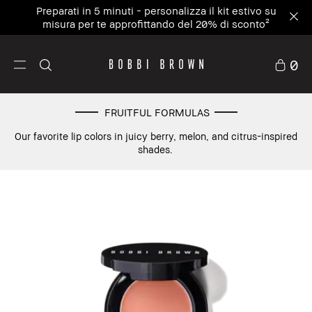
Preparati in 5 minuti - personalizza il kit estivo su
misura per te approfittando del 20% di sconto²
0
FRUITFUL FORMULAS
Our favorite lip colors in juicy berry, melon, and citrus-inspired
shades.