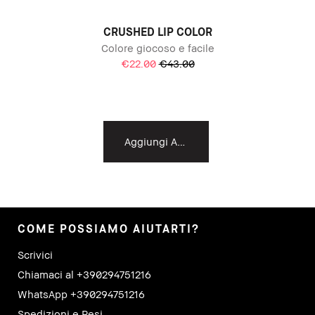
CRUSHED LIP COLOR
Colore giocoso e facile
€22.00
€43.00
Aggiungi Al Carrello
COME POSSIAMO AIUTARTI?
Scrivici
Chiamaci al +390294751216
WhatsApp +390294751216
Spedizioni e Resi