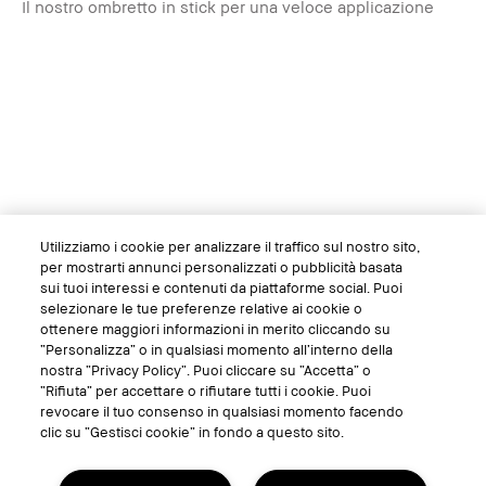
Il nostro ombretto in stick per una veloce applicazione
Utilizziamo i cookie per analizzare il traffico sul nostro sito,
per mostrarti annunci personalizzati o pubblicità basata
€43.00
1.6g
sui tuoi interessi e contenuti da piattaforme social. Puoi
selezionare le tue preferenze relative ai cookie o
Bronze
ottenere maggiori informazioni in merito cliccando su
“Personalizza” o in qualsiasi momento all’interno della
Temporarily Out of Stock
nostra “Privacy Policy”. Puoi cliccare su “Accetta” o
“Rifiuta” per accettare o rifiutare tutti i cookie. Puoi
revocare il tuo consenso in qualsiasi momento facendo
Provalo
Aggiungi al carrello
clic su “Gestisci cookie” in fondo a questo sito.