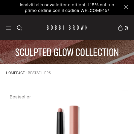
Iscriviti alla newsletter e ottieni il 15% sul tuo
primo ordine con il codice WELCOME15⁴
0
SCULPTED GLOW COLLECTION
HOMEPAGE
BESTSELLERS
Bestseller