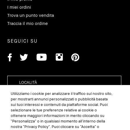
I miei ordini
Trova un punto vendita
Traccia il mio ordine
SEGUICI SU
Utilizziamo i cookie per analizzare il traffico sul nostro sito,
per mostrarti annunci personalizzati o pubblicità basata
sui tuoi interessi e contenuti da piattaforme social. Puoi
GESTISCI I COOKIE DEL SITO
selezionare le tue preferenze relative ai cookie o
ottenere maggiori informazioni in merito cliccando su
TERMINI E CONDIZIONI
“Personalizza” o in qualsiasi momento all’interno della
nostra “Privacy Policy”. Puoi cliccare su “Accetta” o
INFORMATIVA SULLA PRIVACY