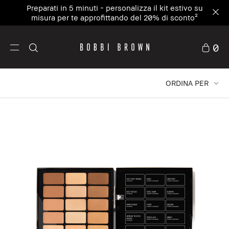
Preparati in 5 minuti - personalizza il kit estivo su
misura per te approfittando del 20% di sconto²
0
ORDINA PER