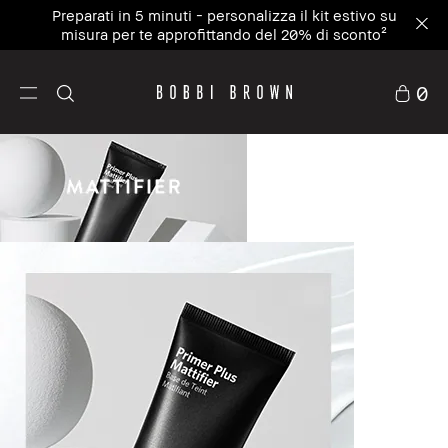
Preparati in 5 minuti - personalizza il kit estivo su
misura per te approfittando del 20% di sconto²
0