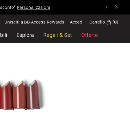
i sconto²
Personalizza ora
Carrello
(
0
)
Unisciti a BB Access Rewards
Accedi
bili
Esplora
Regali & Set
Offerte