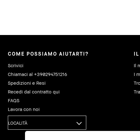
COME POSSIAMO AIUTARTI?
I
Scrivici
Il 
Chiamaci al +390294751216
I m
Spedizioni e Resi
Tr
Recedi dal contratto qui
Tra
FAQS
Lavora con noi
LOCALITÀ