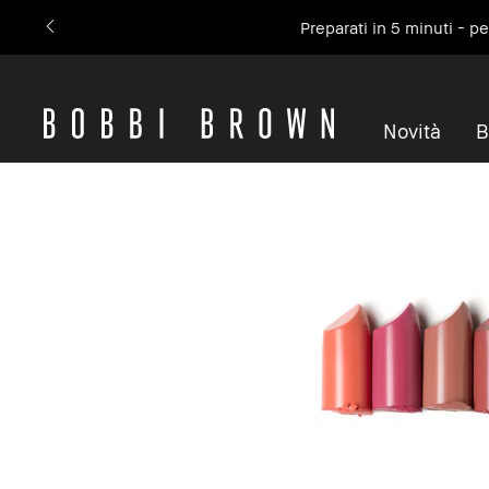
Preparati in 5 minuti - p
Novità
B