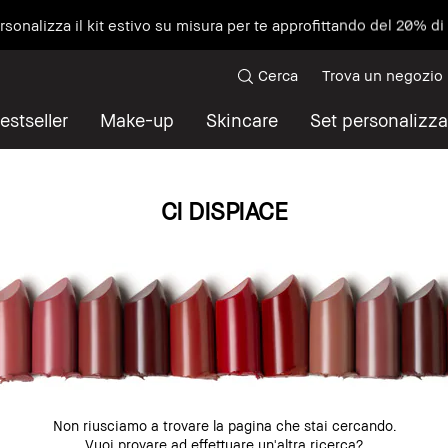
ersonalizza il kit estivo su misura per te approfittando del 20% d
Cerca
Trova un negozio
estseller
Make-up
Skincare
Set personalizza
CI DISPIACE
Non riusciamo a trovare la pagina che stai cercando.
Vuoi provare ad effettuare un'altra ricerca?