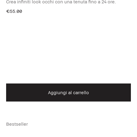
Crea infiniti look occhi con una tenuta fino a 24 ore.
€55.00
Aggiungi al carrello
Bestseller