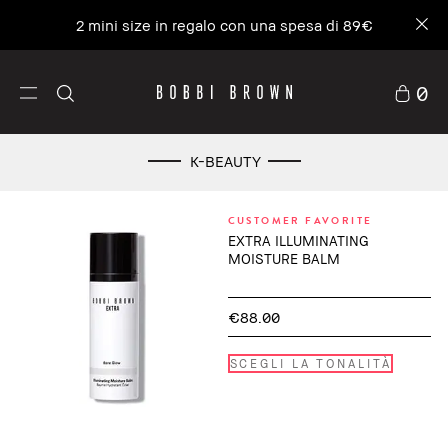
2 mini size in regalo con una spesa di 89€
0
K-BEAUTY
CUSTOMER FAVORITE
EXTRA ILLUMINATING
MOISTURE BALM
€88.00
SCEGLI LA TONALITÀ