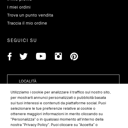
I miei ordini
Trova un punto vendita
Traccia il mio ordine
SEGUICI SU
Utilizziamo i cookie per analizzare il traffico sul nostro sito,
per mostrarti annunci personalizzati o pubblicità basata
sui tuoi interessi e contenuti da piattaforme social. Puoi
GESTISCI I COOKIE DEL SITO
selezionare le tue preferenze relative ai cookie o
ottenere maggiori informazioni in merito cliccando su
TERMINI E CONDIZIONI
“Personalizza” o in qualsiasi momento all’interno della
nostra “Privacy Policy”. Puoi cliccare su “Accetta” o
INFORMATIVA SULLA PRIVACY