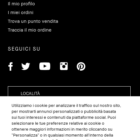
Il mio profilo
I miei ordini
Trova un punto vendita
Traccia il mio ordine
SEGUICI SU
Utilizziamo i cookie per analizzare il traffico sul nostro sito,
per mostrarti annunci personalizzati o pubblicità basata
sui tuoi interessi e contenuti da piattaforme social. Puoi
GESTISCI I COOKIE DEL SITO
selezionare le tue preferenze relative ai cookie o
ottenere maggiori informazioni in merito cliccando su
TERMINI E CONDIZIONI
“Personalizza” o in qualsiasi momento all’interno della