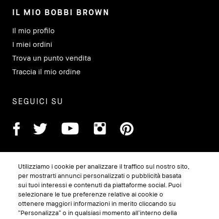
IL MIO BOBBI BROWN
Il mio profilo
I miei ordini
Trova un punto vendita
Traccia il mio ordine
SEGUICI SU
Utilizziamo i cookie per analizzare il traffico sul nostro sito,
per mostrarti annunci personalizzati o pubblicità basata
sui tuoi interessi e contenuti da piattaforme social. Puoi
selezionare le tue preferenze relative ai cookie o
ottenere maggiori informazioni in merito cliccando su
“Personalizza” o in qualsiasi momento all’interno della
GESTISCI I COOKIE DEL SITO