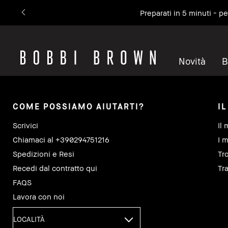
Preparati in 5 minuti - p
Novità
B
COME POSSIAMO AIUTARTI?
I
Scrivici
Il 
Chiamaci al +390294751216
I m
Spedizioni e Resi
Tr
Recedi dal contratto qui
Tra
FAQS
Lavora con noi
LOCALITÀ