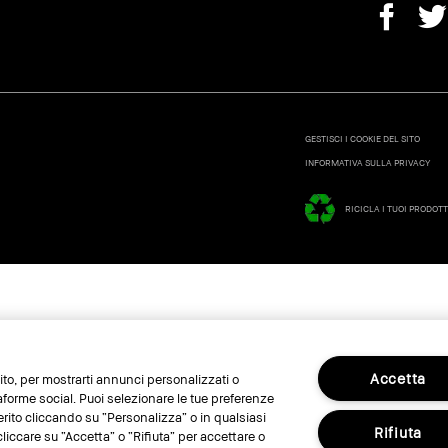
GESTISCI I COOKIE DEL SITO
INFORMATIVA SULLA PRIVACY
RICICLA I TUOI PRODOTT
Accetta
 sito, per mostrarti annunci personalizzati o
taforme social. Puoi selezionare le tue preferenze
erito cliccando su “Personalizza” o in qualsiasi
Rifiuta
liccare su “Accetta” o “Rifiuta” per accettare o