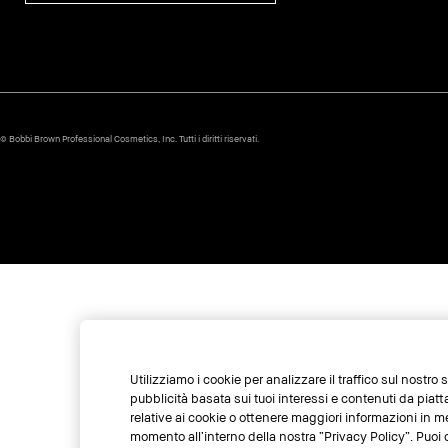
© Bobbi Brown Professional Cosmetics, Inc. Tutti i diritti riservati.
Utilizziamo i cookie per analizzare il traffico sul nostro
pubblicità basata sui tuoi interessi e contenuti da piat
relative ai cookie o ottenere maggiori informazioni in m
momento all’interno della nostra “Privacy Policy”. Puoi c