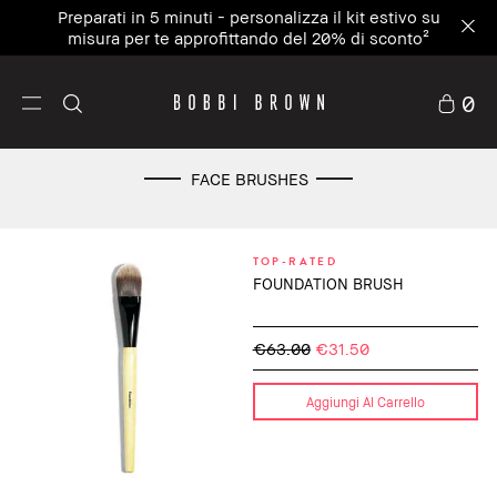
Preparati in 5 minuti - personalizza il kit estivo su
misura per te approfittando del 20% di sconto²
0
FACE BRUSHES
TOP-RATED
FOUNDATION BRUSH
€63.00
€31.50
Aggiungi Al Carrello