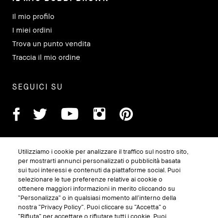
Il mio profilo
I miei ordini
Trova un punto vendita
Traccia il mio ordine
SEGUICI SU
Utilizziamo i cookie per analizzare il traffico sul nostro sito,
per mostrarti annunci personalizzati o pubblicità basata
sui tuoi interessi e contenuti da piattaforme social. Puoi
selezionare le tue preferenze relative ai cookie o
ottenere maggiori informazioni in merito cliccando su
“Personalizza” o in qualsiasi momento all’interno della
GESTISCI I COOKIE DEL SITO
nostra “Privacy Policy”. Puoi cliccare su “Accetta” o
“Rifiuta” per accettare o rifiutare tutti i cookie. Puoi
TERMINI E CONDIZIONI