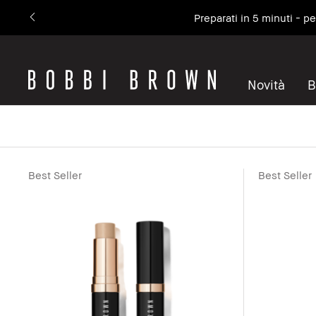
Preparati in 5 minuti - p
Novità
B
Best Seller
Best Seller