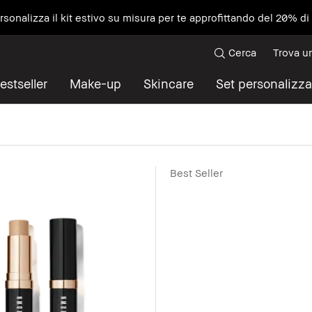
ersonalizza il kit estivo su misura per te approfittando del 20% d
Cerca
Trova u
estseller
Make-up
Skincare
Set personalizza
Best Seller