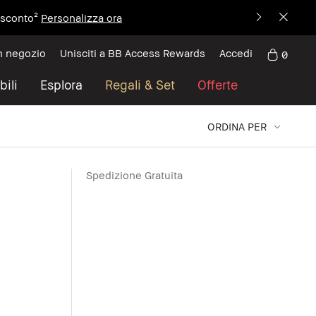
i sconto²
Personalizza ora
n negozio
Unisciti a BB Access Rewards
Accedi
0
bili
Esplora
Regali & Set
Offerte
ORDINA PER
Spedizione Gratuita