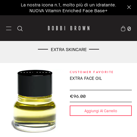
La nostra icona n.1, molto più di un idratante.
NUOVA Vitamin Enriched Face Base+
0
EXTRA SKINCARE
CUSTOMER FAVORITE
EXTRA FACE OIL
€96.00
Aggiungi Al Carrello