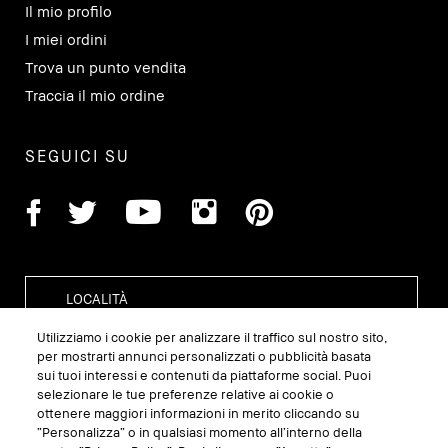
Il mio profilo
I miei ordini
Trova un punto vendita
Traccia il mio ordine
SEGUICI SU
Utilizziamo i cookie per analizzare il traffico sul nostro sito,
per mostrarti annunci personalizzati o pubblicità basata
sui tuoi interessi e contenuti da piattaforme social. Puoi
GESTISCI I COOKIE DEL SITO
selezionare le tue preferenze relative ai cookie o
ottenere maggiori informazioni in merito cliccando su
TERMINI E CONDIZIONI
“Personalizza” o in qualsiasi momento all’interno della