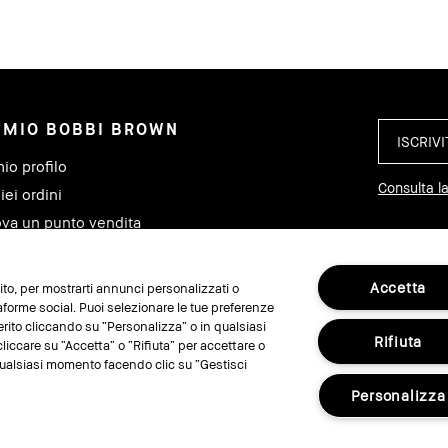
L MIO BOBBI BROWN
mio profilo
Consulta la
iei ordini
ova un punto vendita
ccia il mio ordine
Accetta
 sito, per mostrarti annunci personalizzati o
taforme social. Puoi selezionare le tue preferenze
SEGUIC
erito cliccando su “Personalizza” o in qualsiasi
Rifiuta
liccare su “Accetta” o “Rifiuta” per accettare o
n qualsiasi momento facendo clic su “Gestisci
Personalizza