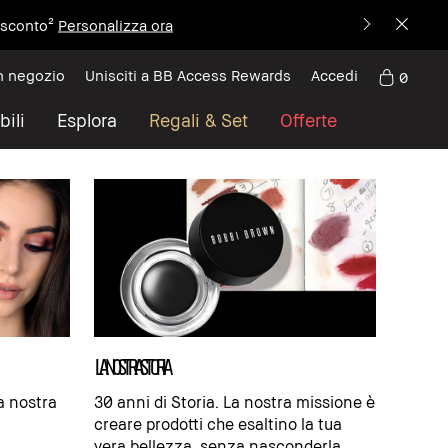
i sconto²
Personalizza ora
n negozio
Unisciti a BB Access Rewards
Accedi
0
bili
Esplora
Regali & Set
Offerte
LA NOSTRA STORIA
la nostra
30 anni di Storia. La nostra missione è
creare prodotti che esaltino la tua
vera bellezza, senza nasconderla.