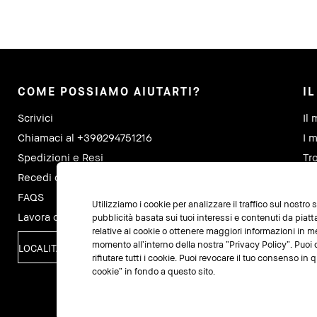
COME POSSIAMO AIUTARTI?
I
Scrivici
Il 
Chiamaci al +390294751216
I m
Spedizioni e Resi
Tr
Recedi dal contratto qui
Tra
FAQS
Utilizziamo i cookie per analizzare il traffico sul nostro
Lavora con noi
pubblicità basata sui tuoi interessi e contenuti da piat
relative ai cookie o ottenere maggiori informazioni in m
momento all’interno della nostra “Privacy Policy”. Puoi c
LOCALITÀ
rifiutare tutti i cookie. Puoi revocare il tuo consenso i
cookie” in fondo a questo sito.