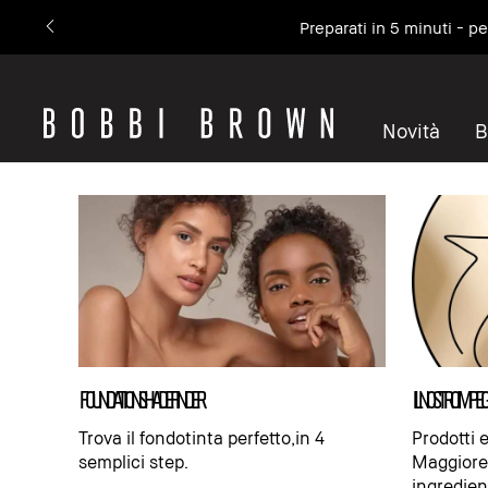
Preparati in 5 minuti - p
Novità
B
foundation shade finder
IL NOSTRO IMPE
Trova il fondotinta perfetto,in 4
Prodotti e
semplici step.
Maggiore
ingredien