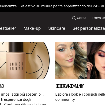
ersonalizza il kit estivo su misura per te approfittando del 20% d
Cerca
Trova u
estseller
Make-up
Skincare
Set personalizza
GNO
bobbi brown community
 imballaggi più sostenibili.
Esplora i look e i consigli del
 trasparenza degli
community
ti. Continua difesa di donne