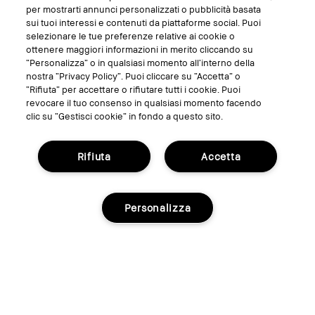
SEGUICI SU
per mostrarti annunci personalizzati o pubblicità basata
sui tuoi interessi e contenuti da piattaforme social. Puoi
selezionare le tue preferenze relative ai cookie o
ottenere maggiori informazioni in merito cliccando su
“Personalizza” o in qualsiasi momento all’interno della
nostra “Privacy Policy”. Puoi cliccare su “Accetta” o
“Rifiuta” per accettare o rifiutare tutti i cookie. Puoi
revocare il tuo consenso in qualsiasi momento facendo
clic su “Gestisci cookie” in fondo a questo sito.
Rifiuta
Accetta
GESTISCI I COOKIE DEL SITO
TERMINI E CONDIZIONI
Personalizza
INFORMATIVA SULLA PRIVACY
REGOLAMENTO PROMO
RICICLA I TUOI PRODOTTI