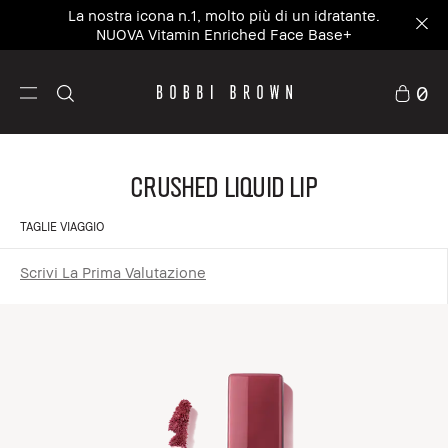
La nostra icona n.1, molto più di un idratante.
NUOVA Vitamin Enriched Face Base+
0
Crushed Liquid Lip
TAGLIE VIAGGIO
Scrivi La Prima Valutazione