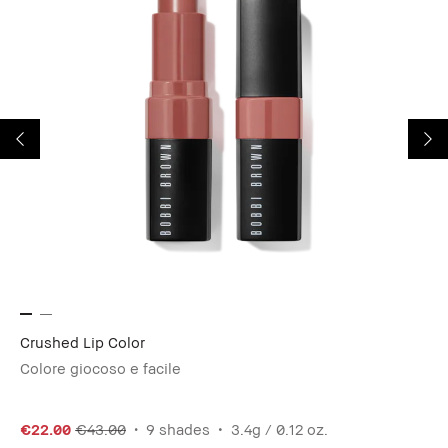
Crushed Lip Color
Lo
Colore giocoso e facile
Il
€22.00
€43.00
9 shades
3.4g / 0.12 oz.
€4